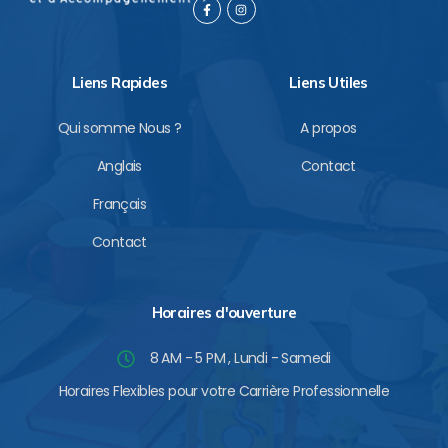
F
I
a
n
c
s
e
t
b
a
o
g
Liens Rapides
Liens Utiles
o
r
k
a
-
m
f
Qui somme Nous ?
A propos
Anglais
Contact
Français
Contact
Horaires d'ouverture
8 AM - 5 PM , Lundi - Samedi
Horaires Flexibles pour votre Carrière Professionnelle